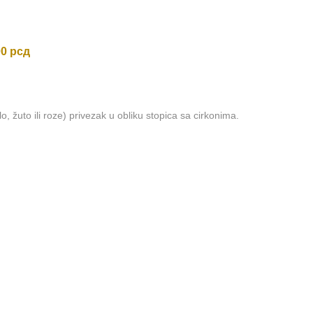
00
рсд
lo, žuto ili roze) privezak u obliku stopica sa cirkonima.