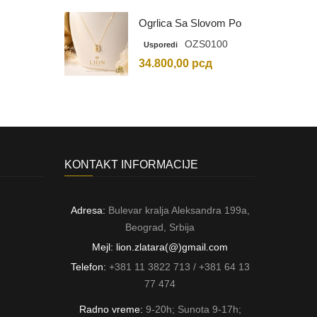
Ogrlica Sa Slovom Po
Vašem Izboru
OZS0100
Usporedi
34.800,00
рсд
KONTAKT INFORMACIJE
Adresa:
Bulevar kralja Aleksandra 199a,
Beograd, Srbija
Mejl: lion.zlatara(@)gmail.com
Telefon:
+381 11 3822 713 / +381 64 13
77 474
Radno vreme:
9-20h; Sunota 9-17h;