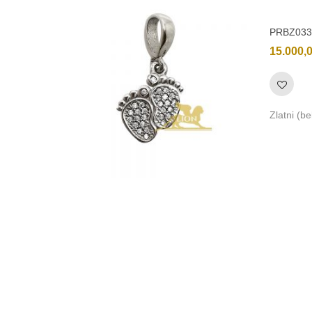
PRBZ033
15.000,
Zlatni (be