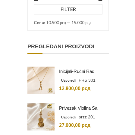
Minimalna
Maksimalna
FILTER
cena
cena
Cena:
10.500 рсд
—
15.000 рсд
PREGLEDANI PROIZVODI
Inicijali-Ručni Rad
PRS 301
Usporedi
12.800,00
рсд
Privezak Violina Sa
Graviranim Inicijalima
przz 201
Usporedi
27.000,00
рсд