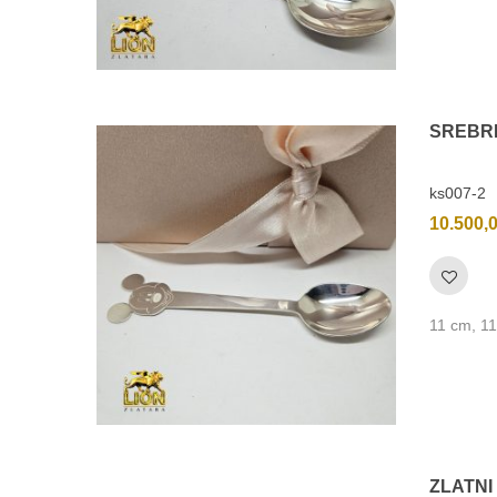
SREBRN
ks007-2
10.500,
11 cm, 11
ZLATNI