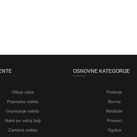
JENTE
OSNOVNE KATEGORIJE
Otkup zlata
Prstenje
Popravka nakita
Burme
Graviranje nakita
Minđuše
Nakit po vašoj želji
Privesci
Zamena nakita
Ogrlice