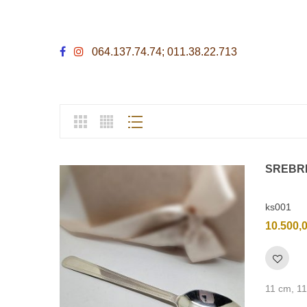
064.137.74.74; 011.38.22.713
SREBR
ks001
10.500,
11 cm, 11