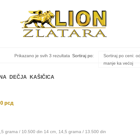
Sortirano
Prikazano je svih 3 rezultata
Sortiraj po:
Sortiraj po ceni: o
manje ka većoj
po
NA DEČJA KAŠIČICA
ceni:
od
00
рсд
niže
,5 grama / 10.500 din 14 cm, 14,5 grama / 13.500 din
ka